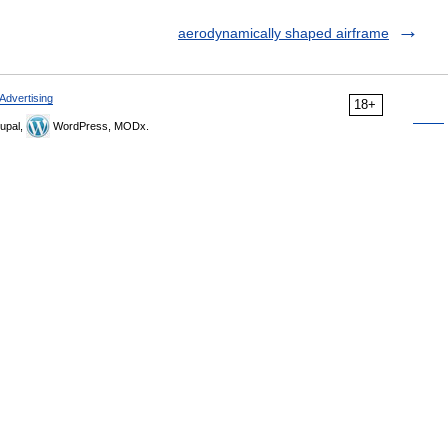
aerodynamically shaped airframe
Advertising
18+
upal,
WordPress, MODx.