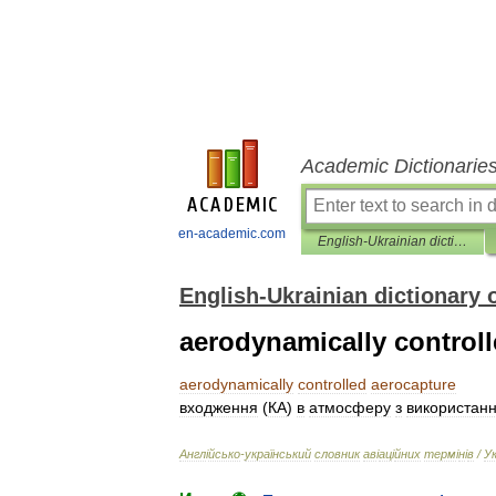
Academic Dictionarie
en-academic.com
English-Ukrainian dictionary of aviation terms
English-Ukrainian dictionary 
aerodynamically control
aerodynamically
controlled
aerocapture
входження
(
КА
)
в
атмосферу
з
використан
Англ
і
йсько
-
український
словник
ав
і
ац
і
йних
терм
і
н
і
в
/
У