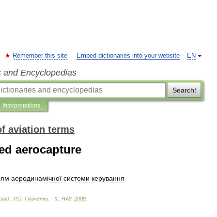
Remember this site
Embed dictionaries into your website
EN
s and Encyclopedias
Search!
Interpretations
of aviation terms
led aerocapture
ням
аеродинам
і
чної
системи
керування
клад
.
:
Р
.
О
.
Г
і
льченко
. -
К
.
:
НАУ
.
2009
.